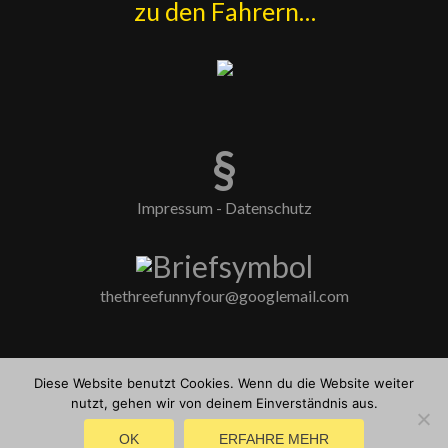
zu den Fahrern…
§
Impressum - Datenschutz
thethreefunnyfour@googlemail.com
Facebook-
Diese Website benutzt Cookies. Wenn du die Website weiter
Link
nutzt, gehen wir von deinem Einverständnis aus.
© The Three funny Four
OK
ERFAHRE MEHR