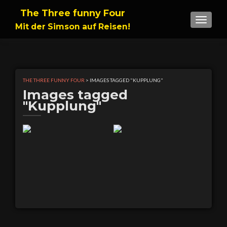
The Three funny Four
TOGGLE
Mit der Simson auf Reisen!
THE THREE FUNNY FOUR
>
IMAGES TAGGED "KUPPLUNG"
Images tagged
"Kupplung"