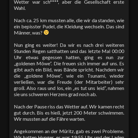
Wetter war sch****, aber die Gesellschaft erste
Wahl.
Nach ca. 25 km mussten alle, die wir da standen, wie
ein bepisster Pudel, die Kleidung wechseln. Das sind
Männer, was?
Nun ging es weiter! Da wir es nach drei weiteren
Stunden Regen satthatten und das letzte Mal 00:00
Uhr etwas gegessen hatten, ging es nun zur
„goldenen Möwe“. Die freuen sich immer auf uns. Es
gibt auch ein Bild, was Bände spricht. Nachdem wir
die „goldene Möwe“, wie ein Tsunami, wieder
verließen, war die Freude (der Mitarbeiter) sehr
groß. Also raus und los, ein „es tut uns leid“, nahmen
sie uns schweren Herzens grad noch ab.
Nach der Pause riss das Wetter auf. Wir kamen recht
gut durch. Bis es hieß, jetzt 200 Meter schwimmen.
Wir mussten auf die Fähre warten.
Angekommen an der Müritz, gab es zwei Probleme.
Wir hatten Hunger, es war 19:55 Uhr und der Laden