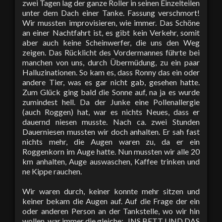
zwei Tagen lag der ganze Roller in seinen Einzelteilen
unter dem Dach einer Tanke. Fassung verschmort!
Wir mussten improvisieren, wie immer. Das Schöne
an einer Nachtfahrt ist, es gibt kein Verkehr, somit
aber auch keine Scheinwerfer, die uns den Weg
zeigen. Das Rücklicht des Vordermannes führte bei
manchen von uns, durch Übermüdung, zu ein paar
Halluzinationen. So kam es, dass Ronny das ein oder
andere Tier, was es gar nicht gab, gesehen hatte.
Zum Glück ging bald die Sonne auf, na ja es wurde
zumindest hell. Da der Junke eine Pollenallergie
(auch Roggen) hat, war es nichts Neues, dass er
dauernd niesen musste. Nach ca. zwei Stunden
Dauerniesen mussten wir doch anhalten. Er sah fast
nichts mehr, die Augen waren zu, da er ein
Roggenkorn im Auge hatte. Nun mussten wir alle 20
km anhalten, Auge auswaschen, Kaffee trinken und
ne Kippe rauchen.
Wir waren durch, keiner konnte mehr sitzen und
keiner bekam die Augen auf. Auf die Frage der ein
oder anderen Person an der Tankstelle, wo wir hin
wollen, war immer die gleiche: „INS BETT UND DAS