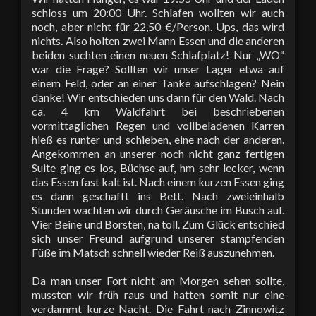
schloss um 20:00 Uhr. Schlafen wollten wir auch
noch, aber nicht für 22,50 €/Person. Ups, das wird
nichts. Also holten zwei Mann Essen und die anderen
beiden suchten einen neuen Schlafplatz! Nur „WO“
war die Frage? Sollten wir unser Lager etwa auf
einem Feld, oder an einer Tanke aufschlagen? Nein
danke! Wir entschieden uns dann für den Wald. Nach
ca. 4 km Waldfahrt bei beschriebenen
vormittaglichen Regen und vollbeladenen Karren
hieß es runter und schieben, eine nach der anderen.
Angekommen an unserer noch nicht ganz fertigen
Suite ging es los, Büchse auf, hm sehr lecker, wenn
das Essen fast kalt ist. Nach einem kurzen Essen ging
es dann geschafft ins Bett. Nach zweieinhalb
Stunden wachten wir durch Geräusche im Busch auf.
Vier Beine und Borsten, na toll. Zum Glück entschied
sich unser Freund aufgrund unserer stampfenden
Füße im Matsch schnell wieder Reiß auszunehmen.
Da man unser Fort nicht am Morgen sehen sollte,
mussten wir früh raus und hatten somit nur eine
verdammt kurze Nacht. Die Fahrt nach Zinnowitz