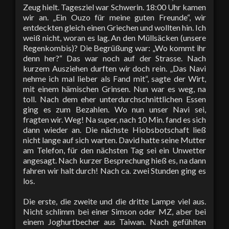
Zeug hielt. Tagesziel war Schwerin. 18:00 Uhr kamen
wir an. „Ein Ouzo für meine guten Freunde“, wir
entdeckten gleich einen Griechen und wollten hin. Ich
weiß nicht, woran es lag. An den Müllsäcken (unsere
Regenkombis)? Die Begrüßung war: „Wo kommt ihr
denn her?“ Das war noch auf der Strasse. Nach
kurzem Ausziehen durften wir doch rein. „Das Navi
nehme ich mal lieber als Fand mit“, sagte der Wirt,
mit einem hämischen Grinsen. Nun war es weg, na
toll. Nach dem eher unterdurchschnittlichen Essen
ging es zum Bezahlen. Wo nun unser Navi sei,
fragten wir. Weg! Na super, nach 10 Min. fand es sich
dann wieder an. Die nächste Hiobsbotschaft ließ
nicht lange auf sich warten. David hatte seine Mutter
am Telefon, für den nächsten Tag sei ein Unwetter
angesagt. Nach kurzer Besprechung hieß es, na dann
fahren wir halt durch! Nach ca. zwei Stunden ging es
los.
Die erste, die zweite und die dritte Lampe viel aus.
Nicht schlimm bei einer Simson oder MZ, aber bei
einem Joghurtbecher aus Taiwan. Nach gefühlten